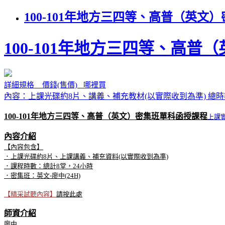
100-101年地方三四等、高普（英
100-101年地方三四等、高
詳細規格 價錢(售價) 哪裡買
內容：上課光碟約8片、講義、補充教材(以實際收到為準) 總時數
100-101年地方三四等、高普（英文）密集班單科函授課程
上課
內容介紹
【內容包含】
．上課光碟約8片、上課講義、補充資料(以實際收到為準)
．課程時數：總計8堂，24小時
．密集班：英文-廖中(24H)
【精采試聽內容】
請按此處
師資介紹
廖中