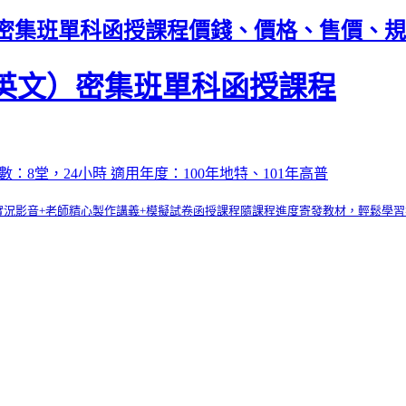
文）密集班單科函授課程價錢、價格、售價、
普（英文）密集班單科函授課程
：8堂，24小時 適用年度：100年地特、101年高普
實況影音+老師精心製作講義+模擬試卷函授課程隨課程進度寄發教材，輕鬆學習