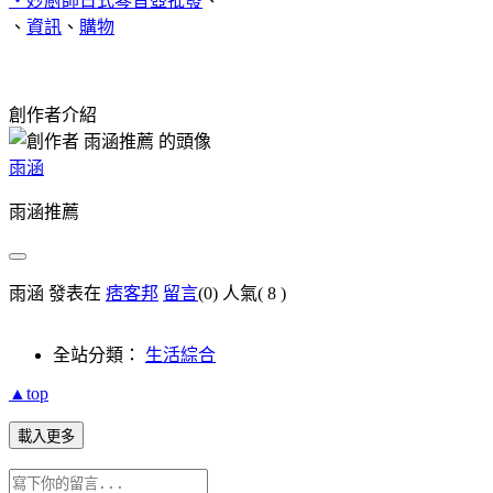
‧妙廚師日式琴音壺批發
、
、
資訊
、
購物
創作者介紹
雨涵
雨涵推薦
雨涵 發表在
痞客邦
留言
(0)
人氣(
8
)
全站分類：
生活綜合
▲top
載入更多