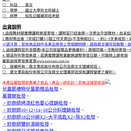
◎ 科目 英文
◎ 學歷 國立大學外文所碩士
◎ 經歷 知名公職補習班老師
出貨說明
1.函授教材隨實體課程進度寄發，課程若已結束將一次寄出全部教材，尚未結
2.教材寄出後（完成訂購3-5個工作天寄出(不含例假日)），約2~3天會
※請注意：若有商品缺件及產品使用上等相關問題，請與鼎文補習班聯繫，
3. 函授課程若包含贈書(本公司保留贈品更換權利)，將隨同第一次教材寄發
4. 隨貨所列寄發進度，若遇實體課程異動將調整寄發日期，可隨時上網查詢
最新函授寄發進度表www.ezexam.com.tw
◎ 版權所有：鼎文書局股份有限公司及鼎文文理補習班。
◎ 鼎文書局股份有限公司及鼎文文理補習班保有課程變更之權利。
.
本產品屬智慧財產權之商品，產品一經拆封，恕無法接受退貨
兒童節禮物兒童節贈品批發
、
萬寶龍批發
、
‧妙廚師烤漆紅色愛心提鍋批發
、
‧妙廚師10+12+14+18公分料理鍋批發
、
‧妙廚師18公分碗X2+大平底匙X2+筷X2批發
、
‧妙廚師雙好湯碗批發
、