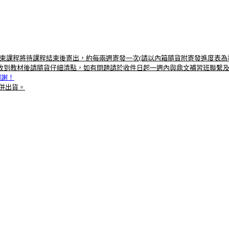
束課程將待課程結束後寄出，約每兩週寄發一次(請以內箱隨貨附寄發進度表為
收到，收到教材後請隨貨仔細清點，如有問題請於收件日起一週內與鼎文補習班聯繫
謝謝！
一併出貨。