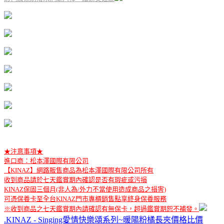
★注意事項★
進口商：松本澤國際有限公司
【KINAZ】網路販售商品為松本澤國際有限公司所有
收到商品請於七天鑑賞期內確認是否有瑕疵或污損
KINAZ保固三個月(非人為/外力不當使用造成商品之損害)
可憑保養卡至全台KINAZ門市專櫃銷售點享終身保養服務
※收到商品之七天鑑賞期內請確認有無保卡，超過鑑賞期恕不補發。
.
KINAZ - Singing愛情快樂頌系列~暖陽粉橘長夾價格比價