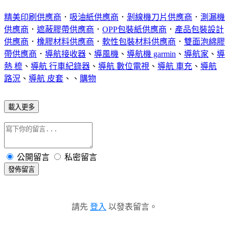
精美印刷供應商
．
吸油紙供應商
．
剝線機刀片供應商
．
測漏機
供應商
．
遮蔽膠帶供應商
．
OPP包裝紙供應商
．
產品包裝設計
供應商
．
橡膠材料供應商
．
軟性包裝材料供應商
．
雙面泡綿膠
帶供應商
．
導航接收器
、
導風機
、
導航機 garmin
、
導航家
、
導
熱 梳
、
導航 行車紀錄器
、
導航 數位電視
、
導航 車充
、
導航
路況
、
導航 皮套
、、
購物
載入更多
公開留言
私密留言
發佈留言
請先
登入
以發表留言。