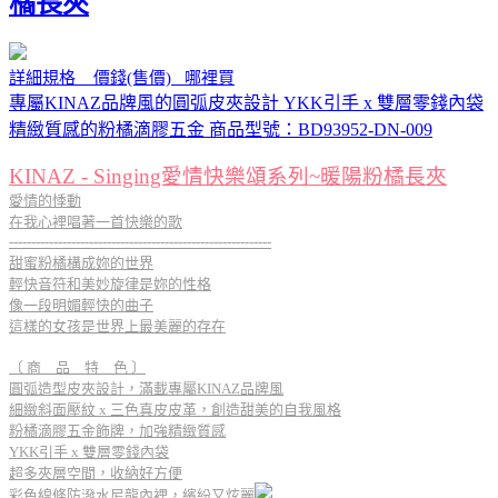
橘長夾
詳細規格 價錢(售價) 哪裡買
專屬KINAZ品牌風的圓弧皮夾設計 YKK引手 x 雙層零錢內袋
精緻質感的粉橘滴膠五金 商品型號：BD93952-DN-009
KINAZ - Singing愛情快樂頌系列~暖陽粉橘長夾
愛情的悸動
在我心裡唱著一首快樂的歌
-----------------------------------------------------------
甜蜜粉橘構成妳的世界
輕快音符和美妙旋律是妳的性格
像一段明媚輕快的曲子
這樣的女孩是世界上最美麗的存在
〔 商 品 特 色 〕
圓弧造型皮夾設計，滿載專屬KINAZ品牌風
細緻斜面壓紋 x 三色真皮皮革，創造甜美的自我風格
粉橘滴膠五金飾牌，加強精緻質感
YKK引手 x 雙層零錢內袋
超多夾層空間，收納好方便
彩色線條防潑水尼龍內裡，繽紛又炫麗