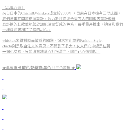
【品牌介紹】
來自日本的Chichi&Whiskers成立於2000年，目前在日本擁有三間店面，
我們著重在開發楦頭設計，致力於打造適合東方人的腳型去設計優雅
且舒適的鞋款並執著於調配溫潤質感的色系，每季量產推出，適合和我們
一樣愛追求獨特品味的甜心。
whiskers象徵對時尚敏感的觸鬚，追求無止境的Fashion Style;
chichi則是取自法文的意思，不管到了多大，女人們心中總是住著
一個小女孩，只想恣意地隨心打扮漂亮，讓自己心情愉悅。
★此款推出
駝色
/
奶茶杏
/
黑色
共三色發售 ★