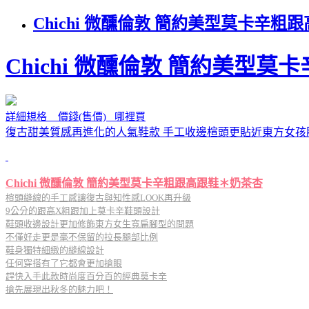
Chichi 微醺倫敦 簡約美型莫卡
Chichi 微醺倫敦 簡約美型
詳細規格 價錢(售價) 哪裡買
復古甜美質感再進化的人氣鞋款 手工收邊楦頭更貼近東方女孩
Chichi 微醺倫敦 簡約美型莫卡辛粗跟高跟鞋＊奶茶杏
楦頭縫線的手工感讓復古與知性感LOOK再升級
9公分的跟高X粗跟加上莫卡辛鞋頭設計
鞋頭收邊設計更加修飾東方女生寬扁腳型的問題
不僅好走更是毫不保留的拉長腿部比例
鞋身獨特細緻的縫線設計
任何穿搭有了它都會更加搶眼
趕快入手此款時尚度百分百的經典莫卡辛
搶先展現出秋冬的魅力吧！