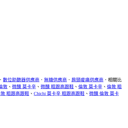
．
數位助聽器供應商
．
無糖供應商
．
肩頸痠痛供應商
．相關比
倫敦
、
微醺 莫卡辛
、
微醺 粗跟高跟鞋
、
倫敦 莫卡辛
、
倫敦 粗
i 倫敦 粗跟高跟鞋
、
Chichi 莫卡辛 粗跟高跟鞋
、
微醺 倫敦 莫卡