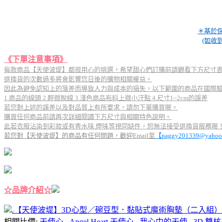
＊基於
(如收
《下單注意事項》
每款商品【天使波堤】都很用心的挑選，希望甜心們訂購前請觀看下方尺寸
退換貨的次數過多將會影響您日後的購物相關權益。
因此為避免認知上的落差而導致人力與成本的損失，以下範圍的商品在國際
1.商品的線頭 2.輕微脫線 3.淺色商品布料上微小汙點 4.尺寸1~2cm的誤差
若您對上述的誤差以及對品質上有所要求，請勿下單購買喔。
購買任何商品前請再次詳細閱讀下方尺寸與相關特色說明。
此若衣服沾染到彩妝或有香水味.煙味等視同缺件，恕無法接受退換貨服務喔
若您對【天使波堤】的商品有任何問題，歡迎Email至
【
paggy201339@yahoo
☆品牌介紹☆
.
【天使波堤】3D心型／碗豆型．黏貼式魔術胸墊（二入組
相關比價:
天使心
,
Angel Heart 天使心
,
我心中的天使
,
3D 雙