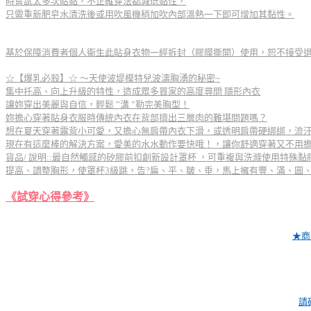
時嘗試太多次貼黏，不正確穿法都減低黏性，
只需重新肥皂水清洗後或用吹風機稍加吹內部溫熱一下即可增加其黏性。
基於保障消費者個人衛生此貼身衣物一經拆封（膠膜撕開）使用，恕不接受
☆【爆乳必殺】☆ ～天使波堤模特兒波濤胸湧的秘密~
集中托高、向上升級的特性，造成眾多買家的高度尋問 隱形內衣
讓妳穿出美麗與自信，輕鬆 ”溝 ”勒完美胸型！
妳擔心穿著貼身衣服時傳統內衣在背部擠出三層肉的難堪問題嗎？
想在夏天穿著露背小可愛，又擔心無肩帶內衣下滑，或透明肩帶硬綁綁，流
現在有這麼棒的解決方案，愛美的水水動作要快哦！，讓你舒適穿著又不用
貨品/ 說明::最自然觸感的矽膠前扣創新設計罩杯 ，可重複與洗滌使用特殊
提高、調整胸形，使罩杯3級跳，告?扁、平、皺、垂，馬上擁有豐、滿、圓
《試穿心得參考》
★商
請