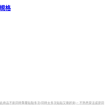
規格
此商品不能同時重覆貼黏多次(同時太多次貼貼又撕起來)，不熟悉穿法或是同