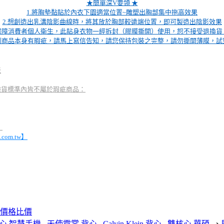
★簡單深V要領 ★
1.將胸墊黏貼於內衣下園適當位置~雕塑出胸部集中拖高效果
2.想創造出乳溝陰影曲線時，將其放於胸部較遠端位置，即可製造出陰影效果
保障消費者個人衛生，此貼身衣物一經拆封（膠膜撕開）使用，恕不接受退換貨
到商品本身有暇疵，請馬上寫信告知，請您保持包裝之完整，請勿撕開薄膜，試
表
驗貨標準內皆不屬於瑕疵商品：
！
.com.tw
】
）價格比價
核心 智慧手機
,
天使霓裳 背心
,
Calvin Klein 背心
,
雙核心 華碩
,、