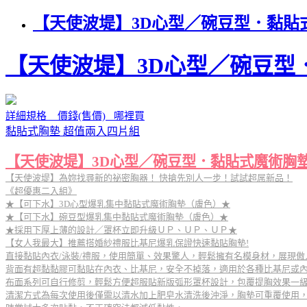
【天使波堤】3D心型／碗豆型．黏貼
【天使波堤】3D心型／碗豆型
詳細規格 價錢(售價) 哪裡買
黏貼式胸墊 超值兩入四片組
【天使波堤】3D心型／碗豆型．黏貼式魔術胸
【天使波堤】為妳找尋新的祕密胸器！ 快搶先別人一步！試試超屌新品！
《超優惠二入組》
★【可下水】3D心型爆乳集中黏貼式魔術胸墊（膚色）★
★【可下水】碗豆型爆乳集中黏貼式魔術胸墊（膚色）★
★採用下厚上薄的設計／罩杯立即升級ＵＰ、ＵＰ、ＵＰ★
【女人我最大】推薦搭婚紗禮服比基尼爆乳保證快速黏貼胸墊!
直接黏貼內衣/泳裝/禮服，使用簡單、效果驚人，輕鬆擁有名模身材，展現傲
背面有超黏黏膠可黏貼在內衣、比基尼，安全不掉落，適用於各種比基尼或
布面系列可自行修剪，輕鬆方便超服貼新版弧形罩杯設計，包覆提胸效果一級棒
清潔方式為每次使用後僅需以清水加上肥皂水清洗後沖淨，胸墊可重覆使用，