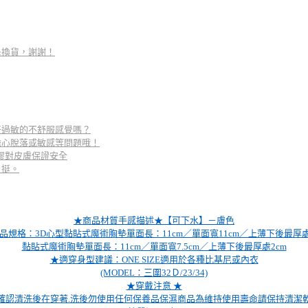
退換貨，謝謝！
汗過敏的不舒服感覺嗎？
擔心脫落或敏感等問題哦！
黏膠對皮膚保證安全
、挺。
★商品材質手感描述★【可下水】－膚色
品規格：3D心型黏貼式魔術胸墊單面長：11cm／單面寬11cm／上薄下後最厚處
黏貼式魔術胸墊單面長：11cm／單面寬7.5cm／上薄下後最厚處2cm
★適穿身型建議：ONE SIZE適用於各種比基尼或內衣
(MODEL：三圍32Ｄ/23/34)
★穿戴注意 ★
確認清洗後在穿著.洗後勿使用任何保養品保濕商品為維持使用壽命請保持清潔