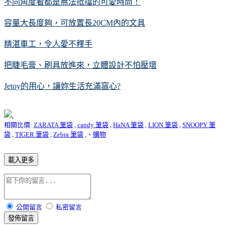
不同角度看都是無法抵擋的可愛時尚！
容量大長度夠，可放置長20CM內的文具
精湛車工，令人愛不釋手
把睫毛膏、刷具放進來，立體設計不怕壓壞
Jetoy的用心，讓妳生活充滿窩心?
.
相關比價:
ZARATA 筆袋
,
candy 筆袋
,
HaNA 筆袋
,
LION 筆袋
,
SNOOPY 筆
袋
,
TIGER 筆袋
,
Zebra 筆袋
,、
購物
載入更多
公開留言
私密留言
發佈留言