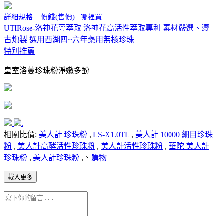
詳細規格 價錢(售價) 哪裡買
UTIRose-洛神花萼萃取 洛神花高活性萃取專利 素材嚴選、遵
古炮製 選用西湖四~六年藥用無核珍珠
特別推薦
皇室洛蔓珍珠粉淨嫩多酚
.
相關比價:
美人計 珍珠粉
,
LS-X1.0TL
,
美人計 10000 細目珍珠
粉
,
美人計高酵活性珍珠粉
,
美人計活性珍珠粉
,
華陀 美人計
珍珠粉
,
美人計珍珠粉
,、
購物
載入更多