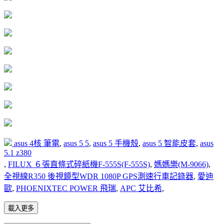
asus 4核 筆電
,
asus 5 5
,
asus 5 手機殼
,
asus 5 智能皮套
,
asus
5.1 z380
,
FILUX ６張直條式碎紙機F-555S(F-555S)
,
媽媽樂(M-9066)
,
全視線R350 後視鏡型WDR 1080P GPS測速行車記錄器
,
愛迪
歐
,
PHOENIXTEC POWER 飛瑞
,
APC 艾比希
,
載入更多