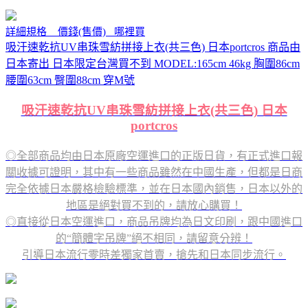
詳細規格 價錢(售價) 哪裡買
吸汗速乾抗UV串珠雪紡拼接上衣(共三色) 日本portcros 商品由
日本寄出 日本限定台灣買不到 MODEL:165cm 46kg 胸圍86cm
腰圍63cm 臀圍88cm 穿M號
吸汗速乾抗UV串珠雪紡拼接上衣(共三色) 日本
portcros
◎全部商品均由日本原廠空運進口的正版日貨，有正式進口報
關收據可證明，其中有一些商品雖然在中國生產，但都是日商
完全依據日本嚴格檢驗標準，並在日本國內銷售，日本以外的
地區是絕對買不到的，請放心購買！
◎直接從日本空運進口，商品吊牌均為日文印刷，跟中國進口
的“簡體字吊牌”絕不相同，請留意分辨！
引導日本流行零時差獨家首賣，搶先和日本同步流行。