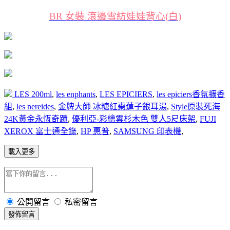
BR 女裝 滾邊雪紡娃娃背心(白)
LES 200ml
,
les enphants
,
LES EPICIERS
,
les epiciers香氛擴香
組
,
les nereides
,
金牌大師 冰糖紅棗蓮子銀耳湯
,
Style原裝死海
24K黃金永恆奇蹟
,
優利亞-彩繪雲杉木色 雙人5尺床架
,
FUJI
XEROX 富士通全錄
,
HP 惠普
,
SAMSUNG 印表機
,
載入更多
公開留言
私密留言
發佈留言