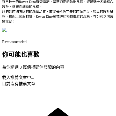
來自瑞士的Roven Dino羅梵迪諾，帶著純正的歐洲風情，經過瑞士名師精心
設計，華麗而細緻的風格，
經的起時間考驗的的精緻品質、散發著永恆完美的時尚光采，獨具的設計風
格，搭配上頂級材質、Roven Dino羅梵迪諾獨特優雅的風格，在分秒之間展
露無疑！
.
Recommended
你可能也喜歡
為你精選 3 篇值得延伸閱讀的內容
載入推薦文章中...
目前沒有推薦文章