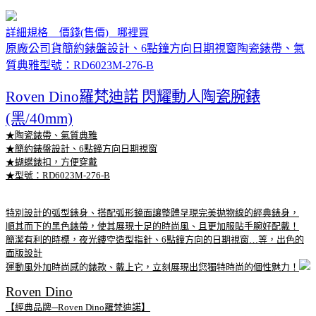
詳細規格 價錢(售價) 哪裡買
原廠公司貨簡約錶盤設計、6點鐘方向日期視窗陶瓷錶帶、氣
質典雅型號：RD6023M-276-B
Roven Dino羅梵迪諾 閃耀動人陶瓷腕錶
(黑/40mm)
★陶瓷錶帶、氣質典雅
★簡約錶盤設計、6點鐘方向日期視窗
★蝴蝶錶扣，方便穿戴
★型號：RD6023M-276-B
特別設計的弧型錶身、搭配弧形鏡面讓整體呈現完美拋物線的經典錶身，
順其而下的黑色錶帶，使其展現十足的時尚風、且更加服貼手腕好配戴！
簡潔有利的時標，夜光鏤空造型指針、6點鐘方向的日期視窗…等，出色的
面版設計
運動風外加時尚感的錶款、戴上它，立刻展現出您獨特時尚的個性魅力！
Roven Dino
【經典品牌─Roven Dino羅梵迪諾】